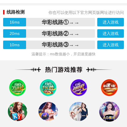
线路检测
你也可以使用以下官方网页版网址进行访问
华彩线路①→→
16ms
进入游戏
华彩线路②→→
20ms
进入游戏
华彩线路③→→
10ms
进入游戏
温馨提示：ms数值越小，开启速度越快